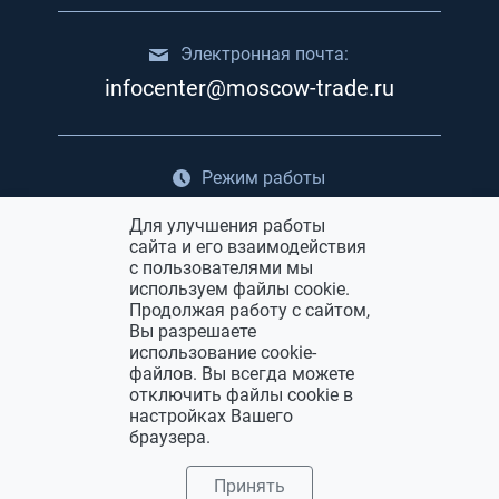
Электронная почта:
infocenter@moscow-trade.ru
Режим работы
с 5:00 до 20:00
Для улучшения работы
сайта и его взаимодействия
с пользователями мы
Реклама в ТЯК Москва
используем файлы cookie.
Продолжая работу с сайтом,
Вы разрешаете
использование cookie-
файлов. Вы всегда можете
отключить файлы cookie в
настройках Вашего
браузера.
Политика конфиденциальности
© 2026 Optmoskva.ru
Все права защищены
Принять