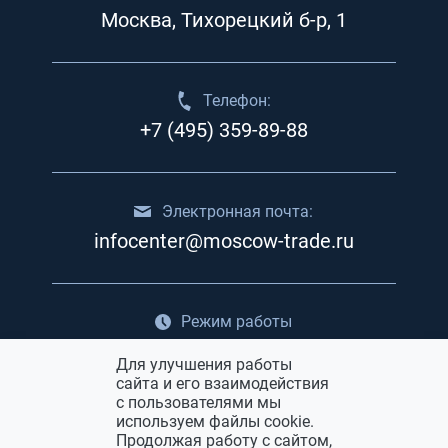
Москва, Тихорецкий б-р, 1
Телефон:
+7 (495) 359-89-88
Электронная почта:
infocenter@moscow-trade.ru
Режим работы
с 5:00 до 20:00
Для улучшения работы
сайта и его взаимодействия
с пользователями мы
Реклама в ТЯК Москва
используем файлы cookie.
Продолжая работу с сайтом,